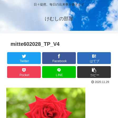
日々徒然、毎日の出来事を書きます
けむしの部屋
mitte602028_TP_V4
Twitter
Facebook
はてブ
Pocket
LINE
コピー
2020.11.29